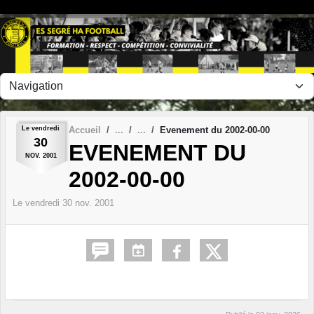
Panneau de gestion des cookies
Le
vendredi
Accueil
Evenement du 2002-00-00
30
EVENEMENT DU
NOV.
2001
2002-00-00
Le
vendredi
30
nov.
2001