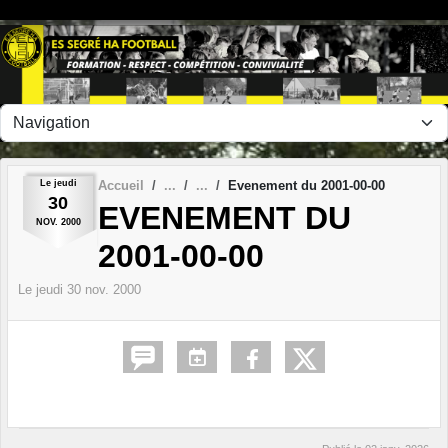
Panneau de gestion des cookies
Le
jeudi
Accueil
Evenement du 2001-00-00
30
EVENEMENT DU
NOV.
2000
2001-00-00
Le
jeudi
30
nov.
2000