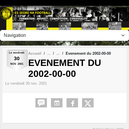
Panneau de gestion des cookies
Le
vendredi
Accueil
Evenement du 2002-00-00
30
EVENEMENT DU
NOV.
2001
2002-00-00
Le
vendredi
30
nov.
2001