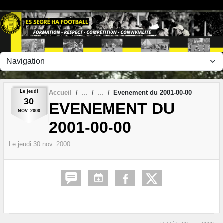
Panneau de gestion des cookies
Le
jeudi
Accueil
Evenement du 2001-00-00
30
EVENEMENT DU
NOV.
2000
2001-00-00
Le
jeudi
30
nov.
2000