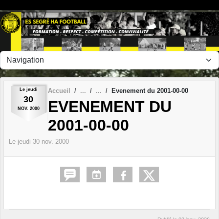
Panneau de gestion des cookies
Le
jeudi
Accueil
Evenement du 2001-00-00
30
EVENEMENT DU
NOV.
2000
2001-00-00
Le
jeudi
30
nov.
2000