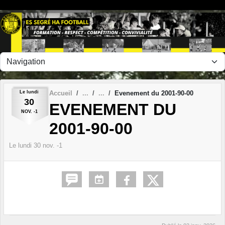
Panneau de gestion des cookies
Le
lundi
Accueil
Evenement du 2001-90-00
30
EVENEMENT DU
NOV.
-1
2001-90-00
Le
lundi
30
nov.
-1